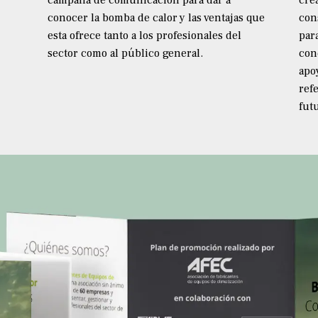
campaña de comunicación para dar a
cre
conocer la bomba de calor y las ventajas que
con
esta ofrece tanto a los profesionales del
par
sector como al público general.
con
apo
ref
fut