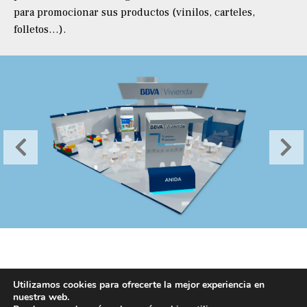
para promocionar sus productos (vinilos, carteles,
folletos…).
Utilizamos cookies para ofrecerte la mejor experiencia en
pick&roll
Copyright © 2026 PickandRoll Consulting S.L. All
nuestra web.