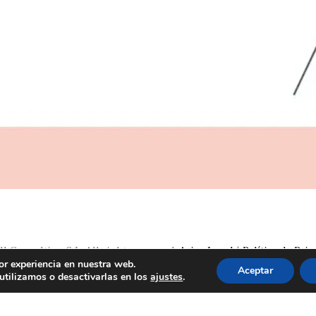
 Consulting S.L. All rights reserved.
Aviso Legal
|
Política de Priv
or experiencia en nuestra web.
Aceptar
tilizamos o desactivarlas en los
ajustes
.