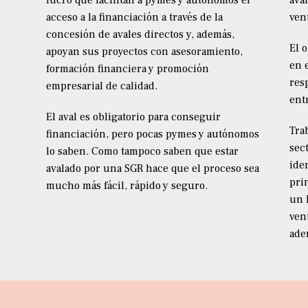
lucro que facilitan a pymes y autónomos el
ava
acceso a la financiación a través de la
ven
concesión de avales directos y, además,
El 
apoyan sus proyectos con asesoramiento,
en 
formación financiera y promoción
res
empresarial de calidad.
ent
El aval es obligatorio para conseguir
Tra
financiación, pero pocas pymes y autónomos
sec
lo saben. Como tampoco saben que estar
iden
avalado por una SGR hace que el proceso sea
pri
mucho más fácil, rápido y seguro.
un 
ven
ade