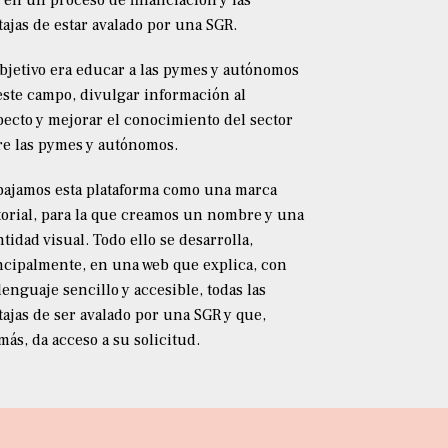
l en un proceso de financiación y las
tajas de estar avalado por una SGR.
objetivo era educar a las pymes y autónomos
este campo, divulgar información al
pecto y mejorar el conocimiento del sector
re las pymes y autónomos.
bajamos esta plataforma como una marca
torial, para la que creamos un nombre y una
tidad visual. Todo ello se desarrolla,
ncipalmente, en una web que explica, con
lenguaje sencillo y accesible, todas las
tajas de ser avalado por una SGR y que,
más, da acceso a su solicitud.