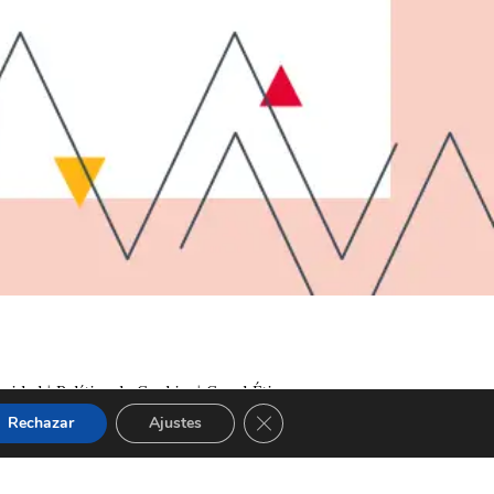
acidad
|
Política de Cookies
|
Canal Ético
Cerrar el banner de cookies RGP
Rechazar
Ajustes