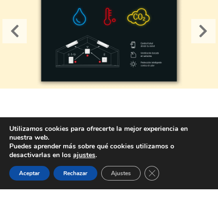
Utilizamos cookies para ofrecerte la mejor experiencia en
pick&roll
Copyright © 2026 PickandRoll Consulting S.L. All
nuestra web.
Puedes aprender más sobre qué cookies utilizamos o
rights reserved.
Aviso Legal
|
Política de Privacidad
|
Política
desactivarlas en los
ajustes
.
de Cookies
|
Canal Ético
Cerrar el banner de 
Aceptar
Rechazar
Ajustes